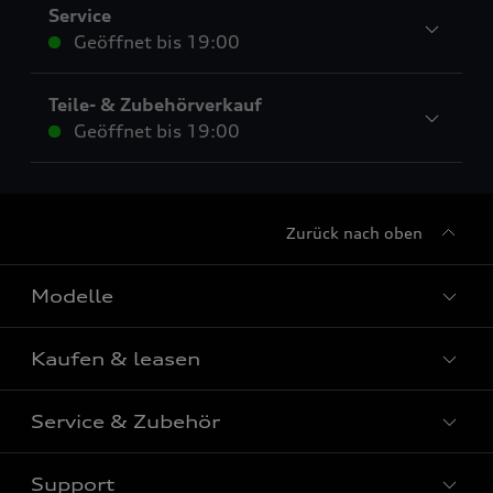
Service
Geöffnet bis
19:00
Teile- & Zubehörverkauf
Geöffnet bis
19:00
Zurück nach oben
Modelle
Kaufen & leasen
Alle Modelle
Modelle vergleichen
Service & Zubehör
Neuwagensuche
Elektromodelle
Gebrauchtwagensuche
Support
Saisonale Angebote