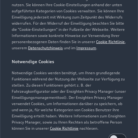
nutzen. Sie können Ihre Cookie-Einstellungen anhand der unten
Mietwagen). Der Partner entscheidet über die Art der
aufgeführten Kategorien von Cookies verwalten. Sie können Ihre
Ersatzmobilität. Die Ersatzmobilität gilt nur in
Einwilligung jederzeit mit Wirkung zum Zeitpunkt des Widerrufs
Zusammenhang mit Leistungen, die durch die Dienstleistung
widerrufen. Für den Widerruf der Einwilligung beachten Sie bitte
abgedeckt werden. Sie wird für einen Tag je Wartung oder
die "Cookie-Einstellungen" in der Fußzeile der Webseite. Weitere
Informationen sowie konkrete Hinweise zur Verwendung Ihrer
Inspektion gewährt.
personenbezogenen Daten finden Sie in unserer
Cookie Richtlinie
,
unserem
Datenschutzhinweis
und im
Impressum
.
5
Dieses Angebot ergänzt die in den Fahrzeugen enthaltene Audi
Anschlussgarantie der AUDI AG, Ingolstadt, um die
Notwendige Cookies
Dienstleistung Inspektion und Verschleiß der Audi Leasing,
Zweigniederlassung der Volkswagen Leasing GmbH,
Notwendige Cookies werden benötigt, um Ihnen grundlegende
Braunschweig. Nur für Audi Werksdienstwagen und Audi
Funktionen während der Nutzung der Webseite zur Verfügung zu
stellen. Zu diesen Funktionen gehört z. B. der
Mietfahrzeuge mit einer Audi Anschlussgarantie bis zu einem
Fahrzeugkonfigurator oder der Ensighten Privacy Manager (unser
Fahrzeugalter von 24 Monaten und 30.000 km
Einwilligungsmanagementtool). Der Ensighten Privacy Manager
Gesamtfahrleistung (Stichtag: Datum der Ummeldung auf den
verwendet Cookies, um Informationen darüber zu speichern, ob
neuen Gebrauchtwagenkunden). Für private und gewerbliche
und wenn ja, für welche Kategorien von Cookies Benutzer ihre
Einzelabnehmer sowie ausge wählte Sonderabnehmer.
Einwilligung erteilt haben. Weitere Informationen zum Ensighten
Privacy Manager, sowie zu Ihren Rechten als betroffene Person
6
Junge Gebrauchtwagen sind ehemalige Audi Mietfahrzeuge
können Sie in unserer
Cookie Richtlinie
nachlesen.
(AMF) oder Audi Werksdienstwagen (WDW) der AUDI AG mit