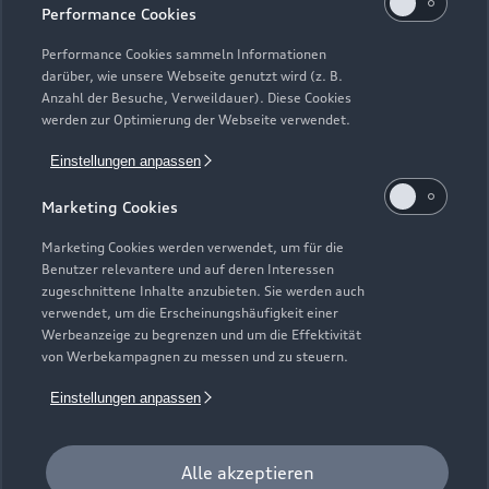
Performance Cookies
einem Fahrzeugalter von max. 24 Monaten nach
Erstzulassung, die über das Audi Handelsnetz vertrieben
Performance Cookies sammeln Informationen
werden. Ausgenommen hiervon sind händlereigene
darüber, wie unsere Webseite genutzt wird (z. B.
Mietfahrzeuge der Marke Audi, die in der Erstverwendung über
Anzahl der Besuche, Verweildauer). Diese Cookies
werden zur Optimierung der Webseite verwendet.
externe Mietwagengesellschaften wie bspw. EURO-Leasing
GmbH vermietet wurden. Detaillierte Hinweise finden Sie
Einstellungen anpassen
unter https://www.audi.de/junge-gebrauchtwagen.
Marketing Cookies
7
Audi Anschlussgarantie bereits enthalten in Audi
Werksdienstwagen und Audi Mietfahrzeugen gemäß
Marketing Cookies werden verwendet, um für die
Bedingungen der AUDI AG, Ingolstadt.
Benutzer relevantere und auf deren Interessen
zugeschnittene Inhalte anzubieten. Sie werden auch
8
Versicherungsleistungen werden durch den Audi
verwendet, um die Erscheinungshäufigkeit einer
Werbeanzeige zu begrenzen und um die Effektivität
VersicherungsService, Zweigniederlassung der Volkswagen
von Werbekampagnen zu messen und zu steuern.
Versicherungsdienst GmbH, Gifhorner Str. 57, 38112
Braunschweig, vermittelt und von der Volkswagen
Einstellungen anpassen
Autoversicherung AG, Gifhorner Str. 57, 38112 Braunschweig,
als Risikoträger erbracht. Gültig für Privatkunden und
gewerbliche Einzelabnehmer, die einen Pkw (ohne Vermietung)
Alle akzeptieren