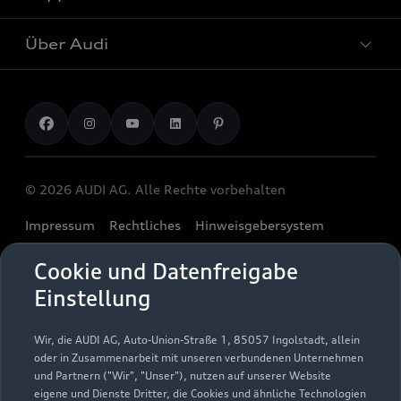
Plug-in-Hybride
Gebrauchtwagen
Audi Services
Über Audi
Kundenservice
Finanzierung
Garantie
Händlersuche
Aktionen & Angebote
Unternehmen
Audi digital services
Audi Code
Geschäftskunden
Karriere
myAudi
Häufige Fragen (FAQ)
Investor Relations
© 2026 AUDI AG. Alle Rechte vorbehalten
Audi Online Beratung
Presse & Media Center
Impressum
Rechtliches
Hinweisgebersystem
Online-Terminvereinbarung
Datenschutz
Datenschutzinformation
Cookie-Einstellungen
Servicekontakt
Cookie und Datenfreigabe
Cookie-Richtlinie
Barrierefreiheit
Audi erleben
Einstellung
Digital Services Act
EU Data Act
Bordbuch & Bedienungsanleitungen
Newsletter
Verträge kündigen
Wir, die AUDI AG, Auto-Union-Straße 1, 85057 Ingolstadt, allein
oder in Zusammenarbeit mit unseren verbundenen Unternehmen
1
Ein Service der AUTOHAUSEN® AG, In der Spöck 4, 77656
und Partnern ("Wir", "Unser"), nutzen auf unserer Website
Offenburg in Kooperation mit unseren Audi Partnern.
eigene und Dienste Dritter, die Cookies und ähnliche Technologien