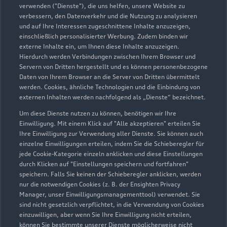
verwenden ("Dienste"), die uns helfen, unsere Website zu
2
Der gezeigte Ankaufswert spiegelt den aktuellen Ankaufswert
verbessern, den Datenverkehr und die Nutzung zu analysieren
und auf Ihre Interessen zugeschnittene Inhalte anzuzeigen,
Ihres Gebrauchten für den Ankauf oder die Inzahlungnahme
einschließlich personalisierter Werbung. Zudem binden wir
durch den Händler wider. Wir nutzen dafür sowohl DAT
externe Inhalte ein, um Ihnen diese Inhalte anzuzeigen.
Marktdaten als auch aktuelle Marktpreise. Der gezeigte Wert
Hierdurch werden Verbindungen zwischen Ihrem Browser und
dient zur Orientierung - Wert beeinflussende
Servern von Dritten hergestellt und es können personenbezogene
Regionalfaktoren, Sonderausstattungen und der individuelle
Daten von Ihrem Browser an die Server von Dritten übermittelt
werden. Cookies, ähnliche Technologien und die Einbindung von
Zustand Ihres Fahrzeugs können hier nicht vollends
externen Inhalten werden nachfolgend als „Dienste“ bezeichnet.
berücksichtigt werden. Aus diesen Gründen kann die
endgültige Bewertung erst nach einer Prüfung des Fahrzeugs
Um diese Dienste nutzen zu können, benötigen wir Ihre
Einwilligung. Mit einem Klick auf "Alle akzeptieren" erteilen Sie
durch den Audi Partner bzw. einen Kfz-Sachverständigen
Ihre Einwilligung zur Verwendung aller Dienste. Sie können auch
erfolgen.
einzelne Einwilligungen erteilen, indem Sie die Schieberegler für
jede Cookie-Kategorie einzeln anklicken und diese Einstellungen
3
Ein Angebot der Audi Leasing, Zweigniederlassung der
durch Klicken auf "Einstellungen speichern und fortfahren"
Volkswagen Leasing GmbH, Gifhorner Str. 57, 38112
speichern. Falls Sie keinen der Schieberegler anklicken, werden
Braunschweig, für Privatkunden und gewerbliche
nur die notwendigen Cookies (z. B. der Ensighten Privacy
Einzelabnehmer.
Manager, unser Einwilligungsmanagementtool) verwendet. Sie
sind nicht gesetzlich verpflichtet, in die Verwendung von Cookies
4
Diese Leistung umfasst den Anspruch auf eine begrenzte
einzuwilligen, aber wenn Sie Ihre Einwilligung nicht erteilen,
können Sie bestimmte unserer Dienste möglicherweise nicht
Übernahme der Kosten bis zu 35 Euro für Ersatzmobilität (z.B.